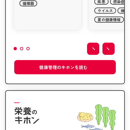
疾患
感染症
疾患
腸内環境
ウイルス
微生物
腸内フローラ
夏の健康情報
風邪
健康管理の
キホンを
読む
栄養
の