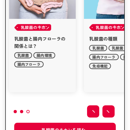
乳酸菌の
乳酸菌の
乳酸菌の種類
なぜ乳酸菌が免
ケアするのか？
乳酸菌
乳酸菌 シロタ株
乳酸菌
免疫細
腸内フローラ
腸内環境
免疫機能
腸内
免疫機能
腸内フローラ
プロバイオティク
乳酸菌の
キホンを
読む