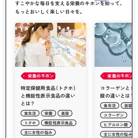
すこやかな毎日を支える栄養のキホンを知って、
もっとおいしく楽しい日々を。
栄養の
栄養の
コラーゲンとヒアルロン
デトックスとは
酸の違いとは？
食生活
ダイエ
食生活
美容
美容
デトック
コラーゲン
ヒアルロン酸
主に女性の悩み