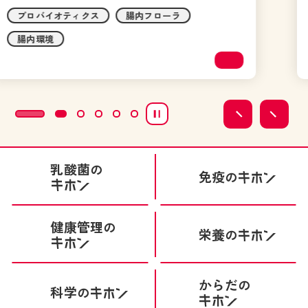
対策
免疫機能
乳酸菌
の
免疫
の
健康管理
の
栄養
の
からだ
の
科学
の