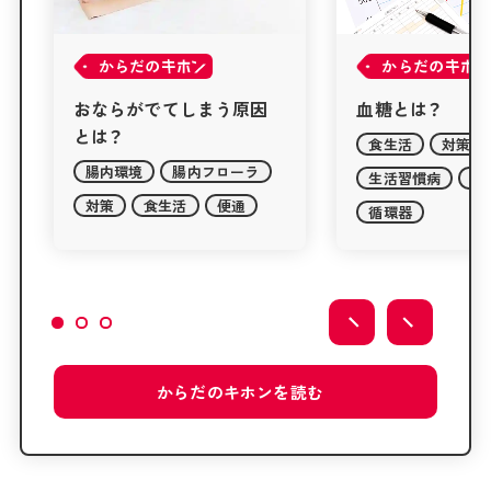
からだの
からだの
血糖とは？
乾燥肌・敏感肌と
食生活
対策
美容
対策
生活習慣病
血糖
主に女性の悩み
循環器
からだの
キホンを
読む