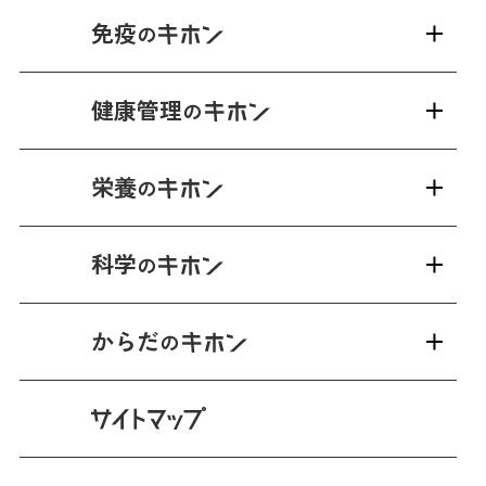
免疫
の
健康管理
の
栄養
の
科学
の
からだ
の