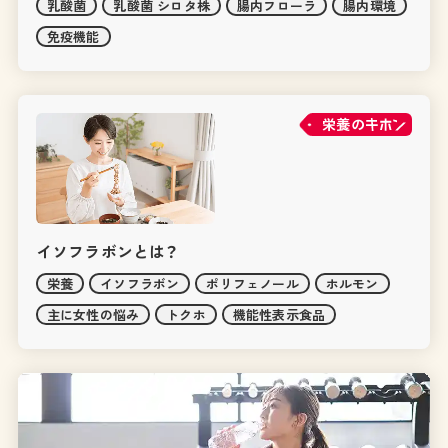
乳酸菌
乳酸菌 シロタ株
腸内フローラ
腸内環境
免疫機能
栄養の
イソフラボンとは？
栄養
イソフラボン
ポリフェノール
ホルモン
主に女性の悩み
トクホ
機能性表示食品