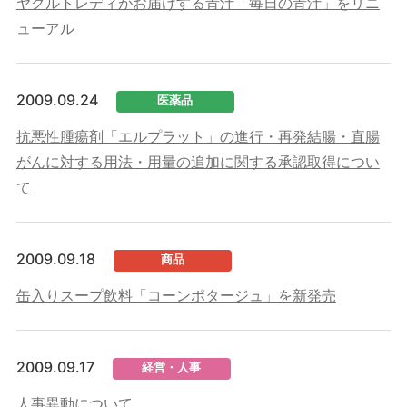
ヤクルトレディがお届けする青汁「毎日の青汁」をリニ
ューアル
2009.09.24
医薬品
抗悪性腫瘍剤「エルプラット」の進行・再発結腸・直腸
がんに対する用法・用量の追加に関する承認取得につい
て
2009.09.18
商品
缶入りスープ飲料「コーンポタージュ」を新発売
2009.09.17
経営・人事
人事異動について