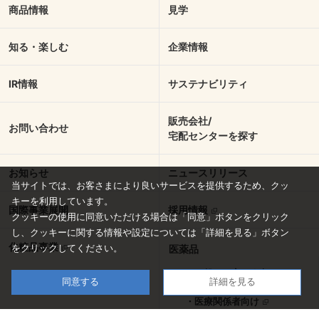
商品情報
見学
知る・楽しむ
企業情報
IR情報
サステナビリティ
販売会社/
お問い合わせ
宅配センターを探す
お知らせ
ニュースリリース
当サイトでは、お客さまにより良いサービスを提供するため、クッ
キーを利用しています。
国際事業展開
採用情報
クッキーの使用に同意いただける場合は「同意」ボタンをクリック
し、
クッキーに関する情報や設定については「詳細を見る」ボタン
化粧品事業
をクリックしてください。
医薬品
・一般のお客さま向け
同意する
詳細を見る
・医療関係者向け