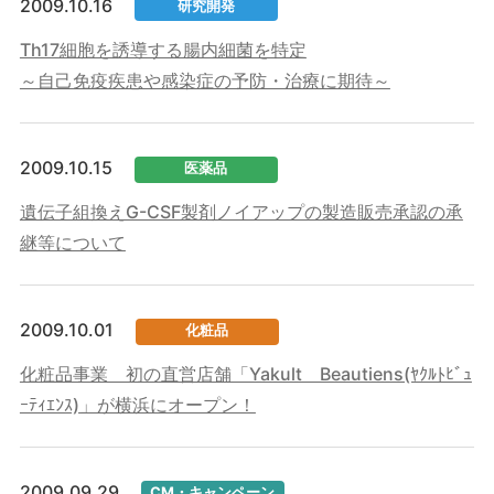
2009.10.16
研究開発
Th17細胞を誘導する腸内細菌を特定
～自己免疫疾患や感染症の予防・治療に期待～
2009.10.15
医薬品
遺伝子組換えG-CSF製剤ノイアップの製造販売承認の承
継等について
2009.10.01
化粧品
化粧品事業 初の直営店舗「Yakult Beautiens(ﾔｸﾙﾄﾋﾞｭ
ｰﾃｨｴﾝｽ)」が横浜にオープン！
2009.09.29
CM・キャンペーン