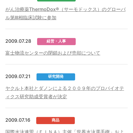
がん治療薬ThermoDox®（サーモドックス）のグローバ
ル第III相臨床試験に参加
2009.07.28
経営・人事
富士物流センターの閉鎖および売却について
2009.07.21
研究開発
ヤクルト本社とダノンによる２００９年のプロバイオテ
ィクス研究助成受賞者が決定
2009.07.16
商品
国際水泳連盟（ＦＩＮＡ）主催「世界水泳選手権」およ