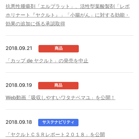
抗悪性腫瘍剤「エルプラット」、活性型葉酸製剤「レボ
ホリナート『ヤクルト』」「小腸がん」に対する効能・
効果の追加に係る承認取得
2018.09.21
商品
「カップ de ヤクルト」の発売を中止
2018.09.19
商品
Web動画「吸収しやすいワタナベマユ」を公開！
2018.09.18
サステナビリティ
「ヤクルトＣＳＲレポート２０１８」を公開