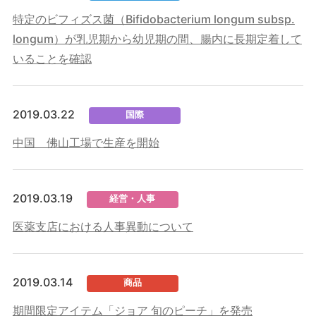
特定のビフィズス菌（Bifidobacterium longum subsp.
longum）が乳児期から幼児期の間、腸内に長期定着して
いることを確認
2019.03.22
国際
中国 佛山工場で生産を開始
2019.03.19
経営・人事
医薬支店における人事異動について
2019.03.14
商品
期間限定アイテム「ジョア 旬のピーチ」を発売