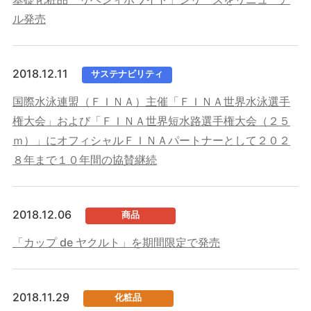
ル発売
2018.12.11
サステナビリティ
国際水泳連盟（ＦＩＮＡ）主催「ＦＩＮＡ世界水泳選手
権大会」および「ＦＩＮＡ世界短水路選手権大会（２５
ｍ）」にオフィシャルＦＩＮＡパートナーとして２０２
８年まで１０年間の協賛継続
2018.12.06
商品
「カップ de ヤクルト」を期間限定で発売
2018.11.29
化粧品