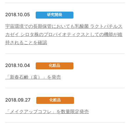
2018.10.05
研究開発
宇宙環境での長期保管においても乳酸菌 ラクトバチルス
カゼイ シロタ株のプロバイオティクスとしての機能が維
持されることを確認
2018.10.04
化粧品
「新春石鹸（亥）」を発売
2018.09.27
化粧品
「メイクアップコフレ」を数量限定発売