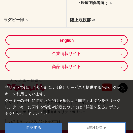
・医療関係者向け
ラグビー部
陸上競技部
English
企業情報サイト
商品情報サイト
当サイトでは、お客さまにより良いサービスを提供するため、クッ
キーを利用しています。
クッキーの使用に同意いただける場合は「同意」ボタンをクリック
サイトマップ
サイトのご利用規約
プライバシーポリシー
し、
クッキーに関する情報や設定については「詳細を見る」ボタン
クッキーポリシー
情報セキュリティポリシー
をクリックしてください。
カスタマーハラスメント基本方針
同意する
詳細を見る
Copyright © Yakult Honsha Co., Ltd. All Rights Reserved.Produced by