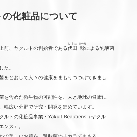
トの化粧品について
しろた
みのる
上前、ヤクルトの創始者である
代田
稔
による乳酸菌
した。
菌をとおして人々の健康をまもりつづけてきまし
菌を含めた微生物の可能性を、人と地球の健康に
、幅広い分野で研究・開発を進めています。
トの化粧品事業・Yakult Beautiens（ヤクル
エンス）。
かで美しいお肌を、乳酸菌のチカラでまもる。