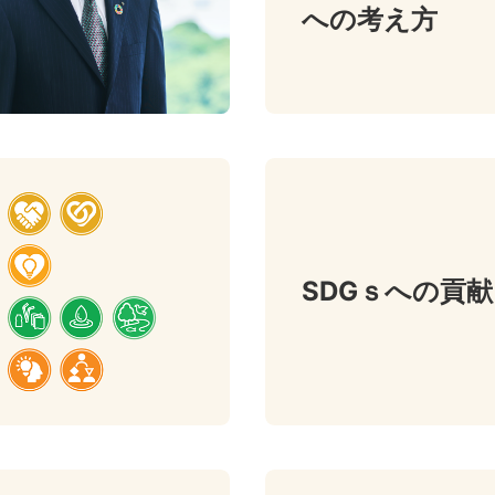
への考え方
SDGｓへの貢献