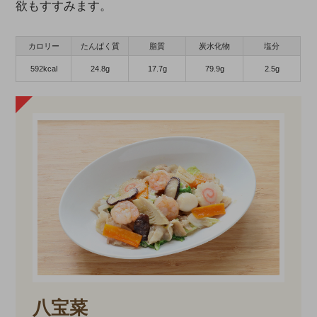
欲もすすみます。
カロリー
たんぱく質
脂質
炭水化物
塩分
592kcal
24.8g
17.7g
79.9g
2.5g
八宝菜