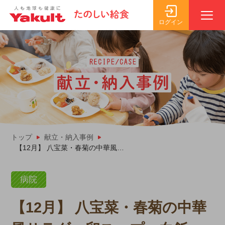
ログイン
トップ
献立・納入事例
【12月】 八宝菜・春菊の中華風サラダ・卵スープ・白飯
病院
【12月】 八宝菜・春菊の中華