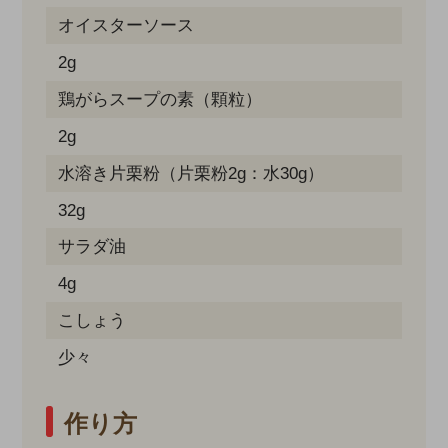
オイスターソース
2g
鶏がらスープの素（顆粒）
2g
水溶き片栗粉（片栗粉2g：水30g）
32g
サラダ油
4g
こしょう
少々
作り方