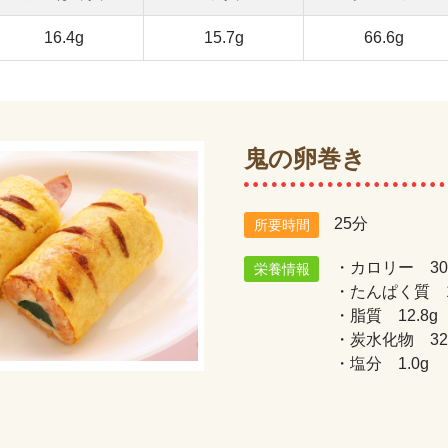
16.4g
15.7g
66.6g
鬼の卵巻き
25分
所要時間
・カロリー 305
栄養情報
・たんぱく質 12
・脂質 12.8g
・炭水化物 32.
・塩分 1.0g