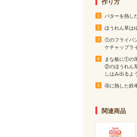
作り方
バターを熱し
ほうれん草は
①のフライパ
ケチャップラ
まな板に①の
②のほうれん
しはみ出るよ
④に熱した鉄
関連商品