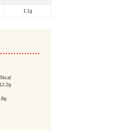
1.1g
kcal
.2g
8g