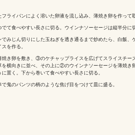
たフライパンによく溶いた卵液を流し込み、薄焼き卵を作って
ゆでて食べやすい長さに切る。ウインナソーセージは縦半分に
ンでみじん切りにした玉ねぎを透き通るまで炒めたら、白飯、
イスを作る。
薄焼き卵を敷き、③のケチャップライスを広げてスライスチー
草を横向きに並べ、その上に②のウインナソーセージを薄焼き
うに置く。下から巻いて食べやすい長さに切る。
串で鬼のパンツの柄のような焦げ目をつけて皿に盛る。