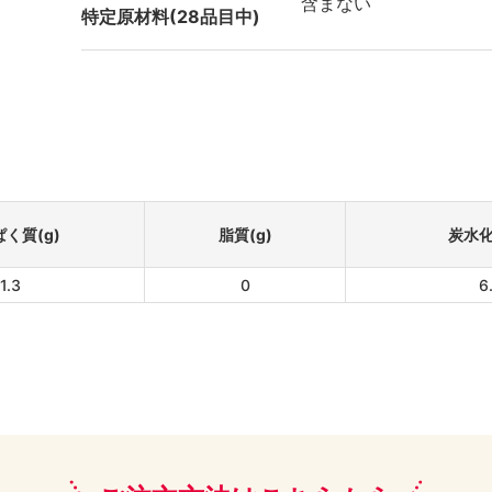
含まない
特定原材料(28品目中)
く質(g)
脂質(g)
炭水化
1.3
0
6