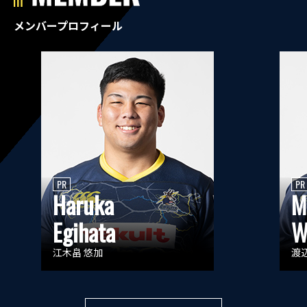
メンバープロフィール
PR
PR
Haruka
M
Egihata
W
江木畠 悠加
渡