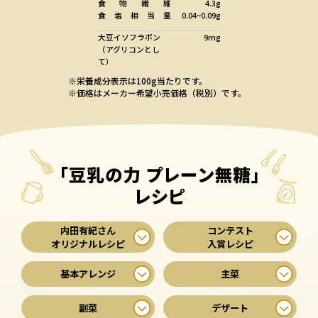
食
物
繊
維
4.3g
食
塩
相
当
量
0.04~0.09g
大豆イソフラボン
9mg
（アグリコンとし
て）
※栄養成分表示は100g当たりです。
※価格はメーカー希望小売価格（税別）です。
内田有紀さん
コンテスト
オリジナルレシピ
入賞レシピ
基本アレンジ
主菜
副菜
デザート