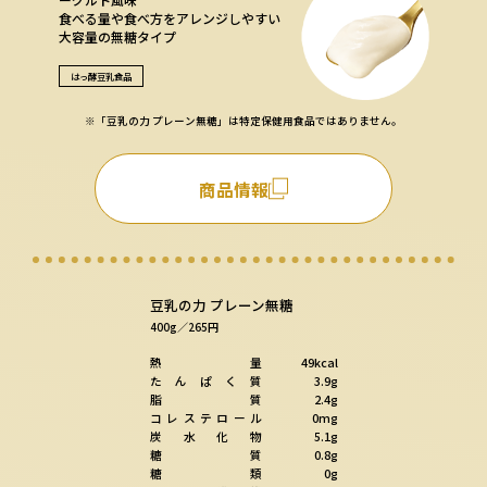
食べる量や食べ方をアレンジしやすい
大容量の無糖タイプ
はっ酵豆乳食品
※「豆乳の力 プレーン無糖」は特定保健用食品ではありません。
商品情報
豆乳の力 プレーン無糖
400g／265円
熱
量
49kcal
た
ん
ぱ
く
質
3.9g
脂
質
2.4g
コ
レ
ス
テ
ロ
ー
ル
0mg
炭
水
化
物
5.1g
糖
質
0.8g
糖
類
0g