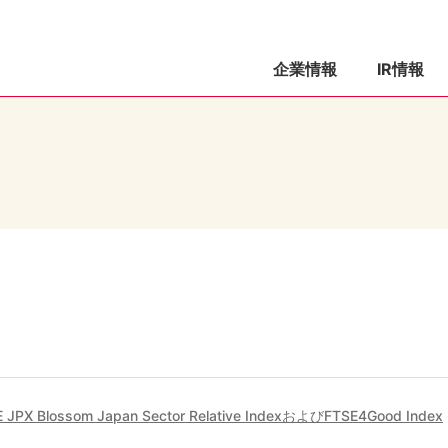
企業情報
IR情報
 JPX Blossom Japan Sector Relative IndexおよびFTSE4Good Index