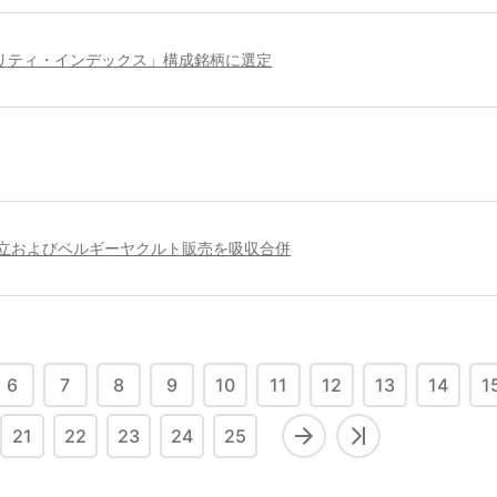
リティ・インデックス」構成銘柄に選定
立およびベルギーヤクルト販売を吸収合併
6
7
8
9
10
11
12
13
14
1
21
22
23
24
25