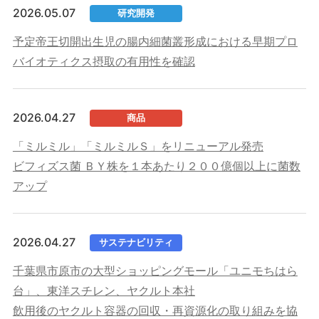
2026.05.07
研究開発
予定帝王切開出生児の腸内細菌叢形成における早期プロ
バイオティクス摂取の有用性を確認
2026.04.27
商品
「ミルミル」「ミルミルＳ」をリニューアル発売
ビフィズス菌 ＢＹ株を１本あたり２００億個以上に菌数
アップ
2026.04.27
サステナビリティ
千葉県市原市の大型ショッピングモール「ユニモちはら
台」、東洋スチレン、ヤクルト本社
飲用後のヤクルト容器の回収・再資源化の取り組みを協