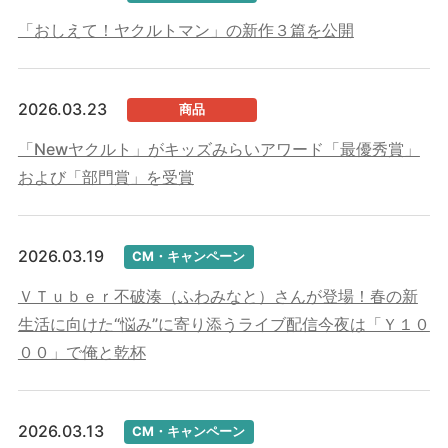
「おしえて！ヤクルトマン」の新作３篇を公開
2026.03.23
商品
「Newヤクルト」がキッズみらいアワード「最優秀賞」
および「部門賞」を受賞
2026.03.19
CM・キャンペーン
ＶＴｕｂｅｒ不破湊（ふわみなと）さんが登場！春の新
生活に向けた“悩み”に寄り添うライブ配信今夜は「Ｙ１０
００」で俺と乾杯
2026.03.13
CM・キャンペーン