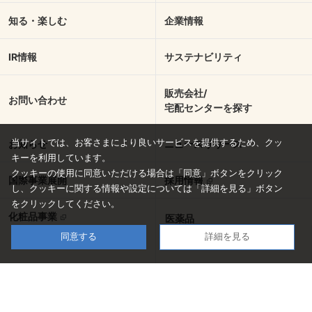
知る・楽しむ
企業情報
IR情報
サステナビリティ
販売会社/
お問い合わせ
宅配センターを探す
当サイトでは、お客さまにより良いサービスを提供するため、クッ
お知らせ
ニュースリリース
キーを利用しています。
クッキーの使用に同意いただける場合は「同意」ボタンをクリック
国際事業展開
採用情報
し、
クッキーに関する情報や設定については「詳細を見る」ボタン
をクリックしてください。
化粧品事業
医薬品
同意する
詳細を見る
・一般のお客さま向け
・医療関係者向け
ラグビー部
陸上競技部