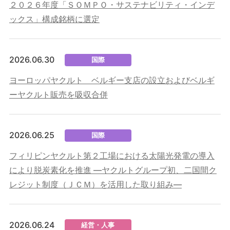
２０２６年度「ＳＯＭＰＯ・サステナビリティ・インデ
ックス」構成銘柄に選定
2026.06.30
国際
ヨーロッパヤクルト ベルギー支店の設立およびベルギ
ーヤクルト販売を吸収合併
2026.06.25
国際
フィリピンヤクルト第２工場における太陽光発電の導入
により脱炭素化を推進 ―ヤクルトグループ初、二国間ク
レジット制度（ＪＣＭ）を活用した取り組み―
2026.06.24
経営・人事