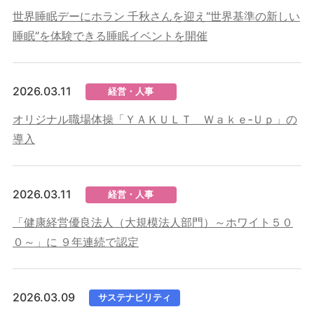
世界睡眠デーにホラン 千秋さんを迎え“世界基準の新しい
睡眠”を体験できる睡眠イベントを開催
2026.03.11
経営・人事
オリジナル職場体操「ＹＡＫＵＬＴ Ｗａｋｅ‐Ｕｐ」の
導入
2026.03.11
経営・人事
「健康経営優良法人（大規模法人部門）～ホワイト５０
０～」に ９年連続で認定
2026.03.09
サステナビリティ