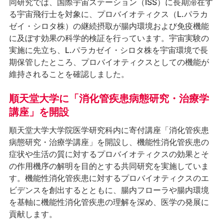
同研究では、国際宇宙ステーション（ISS）に長期滞在す
る宇宙飛行士を対象に、プロバイオティクス（L.パラカ
ゼイ・シロタ株）の継続摂取が腸内環境および免疫機能
に及ぼす効果の科学的検証を行っています。宇宙実験の
実施に先立ち、L.パラカゼイ・シロタ株を宇宙環境で長
期保管したところ、プロバイオティクスとしての機能が
維持されることを確認しました。
順天堂大学に「消化管疾患病態研究・治療学
講座」を開設
順天堂大学大学院医学研究科内に寄付講座「消化管疾患
病態研究・治療学講座」を開設し、機能性消化管疾患の
症状や生活の質に対するプロバイオティクスの効果とそ
の作用機序の解明を目的とする共同研究を実施していま
す。機能性消化管疾患に対するプロバイオティクスのエ
ビデンスを創出するとともに、腸内フローラや腸内環境
を基軸に機能性消化管疾患の理解を深め、医学の発展に
貢献します。