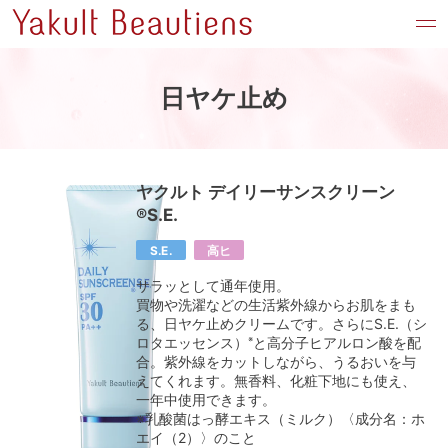
日ヤケ止め
ヤクルト デイリーサンスクリーン
®S.E.
S.E.
高ヒ
サラッとして通年使用。
買物や洗濯などの生活紫外線からお肌をまも
る、日ヤケ止めクリームです。さらにS.E.（シ
ロタエッセンス）
と高分子ヒアルロン酸を配
※
合。紫外線をカットしながら、うるおいを与
えてくれます。無香料、化粧下地にも使え、
一年中使用できます。
※乳酸菌はっ酵エキス（ミルク）〈成分名：ホ
エイ（2）〉のこと