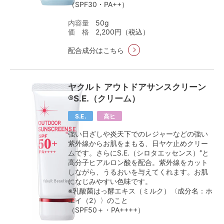
（SPF30・PA++）
内容量
50g
価 格
2,200円（税込）
配合成分はこちら
ヤクルト アウトドアサンスクリーン
®S.E.（クリーム）
S.E.
高ヒ
強い日ざしや炎天下でのレジャーなどの強い
紫外線からお肌をまもる、日ヤケ止めクリー
ムです。さらにS.E.（シロタエッセンス）
と
※
高分子ヒアルロン酸を配合。紫外線をカット
しながら、うるおいを与えてくれます。お肌
になじみやすい色味です。
※乳酸菌はっ酵エキス（ミルク）〈成分名：ホ
エイ（2）〉のこと
（SPF50＋・PA++++）