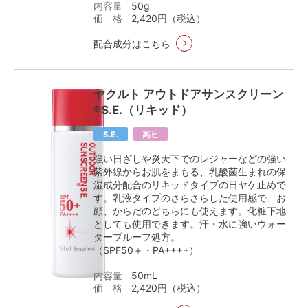
内容量
50g
価 格
2,420円（税込）
配合成分はこちら
ヤクルト アウトドアサンスクリーン
®S.E.（リキッド）
S.E.
高ヒ
強い日ざしや炎天下でのレジャーなどの強い
紫外線からお肌をまもる、乳酸菌生まれの保
湿成分配合のリキッドタイプの日ヤケ止めで
す。乳液タイプのさらさらした使用感で、お
顔、からだのどちらにも使えます。化粧下地
としても使用できます。汗・水に強いウォー
タープルーフ処方。
（SPF50＋・PA++++）
内容量
50mL
価 格
2,420円（税込）