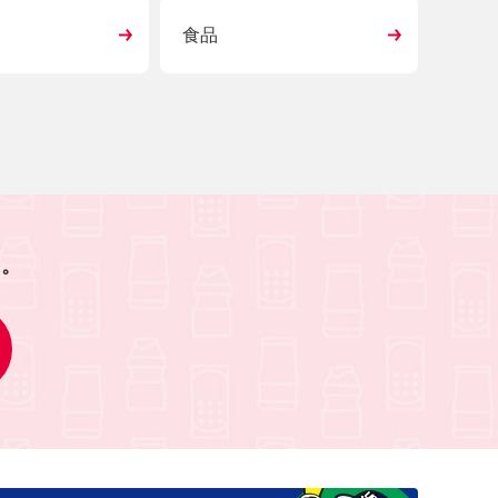
食品
を。