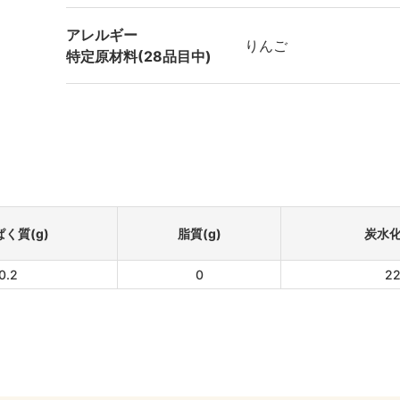
アレルギー
りんご
特定原材料(28品目中)
く質(g)
脂質(g)
炭水化
0.2
0
22