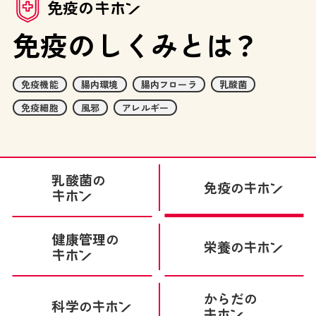
免疫の
免疫のしくみとは？
免疫機能
腸内環境
腸内フローラ
乳酸菌
免疫細胞
風邪
アレルギー
乳酸菌
の
免疫
の
健康管理
の
栄養
の
からだ
の
科学
の