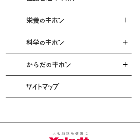
栄養
の
科学
の
からだ
の