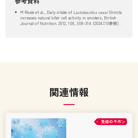
参考資料
M Reale et al., Daily intake of
Lactobacillus casei
Shirota
increases natural killer cell activity in smokers, British
Journal of Nutrition. 2012, 108, 308–314 （2024.7.10参照）.
関連情報
免疫の