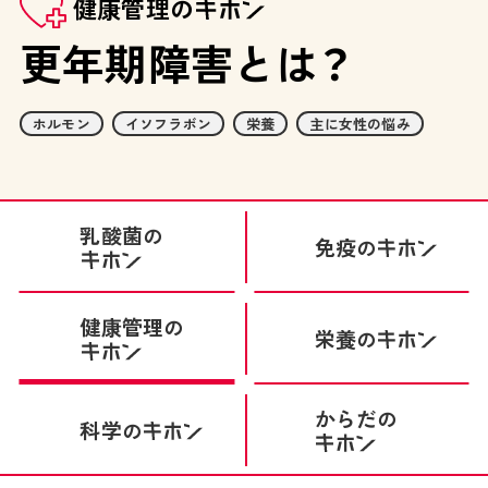
健康管理の
更年期障害とは？
ホルモン
イソフラボン
栄養
主に女性の悩み
乳酸菌
の
免疫
の
健康管理
の
栄養
の
からだ
の
科学
の