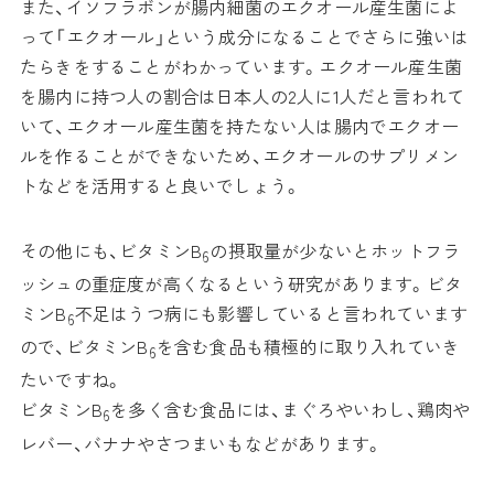
また、イソフラボンが腸内細菌のエクオール産生菌によ
って「エクオール」という成分になることでさらに強いは
たらきをすることがわかっています。エクオール産生菌
を腸内に持つ人の割合は日本人の2人に1人だと言われて
いて、エクオール産生菌を持たない人は腸内でエクオー
ルを作ることができないため、エクオールのサプリメン
トなどを活用すると良いでしょう。
その他にも、ビタミンB
の摂取量が少ないとホットフラ
6
ッシュの重症度が高くなるという研究があります。ビタ
ミンB
不足はうつ病にも影響していると言われています
6
ので、ビタミンB
を含む食品も積極的に取り入れていき
6
たいですね。
ビタミンB
を多く含む食品には、まぐろやいわし、鶏肉や
6
レバー、バナナやさつまいもなどがあります。