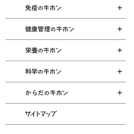
免疫
の
健康管理
の
栄養
の
科学
の
からだ
の