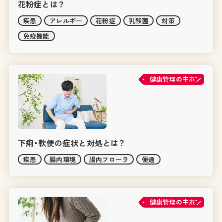
花粉症とは？
疾患
アレルギー
花粉症
乳酸菌
対策
免疫機能
健康管理の
下痢・軟便の症状と対処とは？
疾患
腸内環境
腸内フローラ
便通
健康管理の