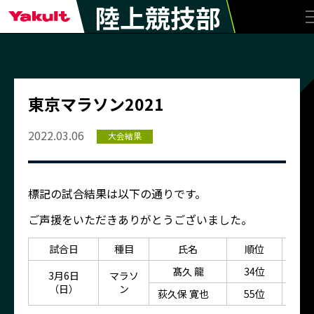
陸上競技部
東京マラソン2021
2022.03.06
大会結果
標記の試合結果は以下の通りです。
ご声援をいただきありがとうございました。
試合日
種目
氏名
順位
髙久 龍
34位
2時
3月6日
マラソ
（日）
ン
荻久保 寛也
55位
2時