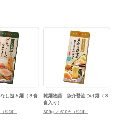
汁なし担々麺（３食
乾麺物語 魚介醤油つけ麺（３
食入り）
0円（税別）
309g ／ 610円（税別）