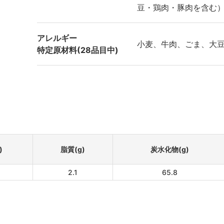
豆・鶏肉・豚肉を含む
アレルギー
小麦、牛肉、ごま、大
特定原材料(28品目中)
)
脂質(g)
炭水化物(g)
2.1
65.8