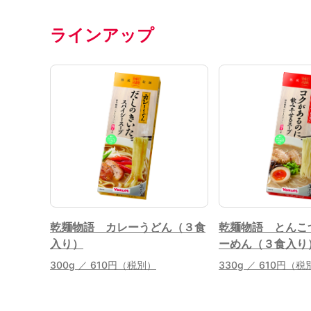
ラインアップ
乾麺物語 カレーうどん（３食
乾麺物語 とんこ
入り）
ーめん（３食入り
300g ／ 610円（税別）
330g ／ 610円（税