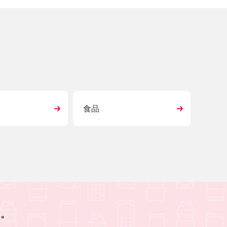
食品
を。