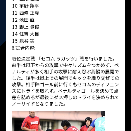
10
宇野 翔平
11
西條 正隆
12
池田 直
13
野上 貴俊
14
住吉 大樹
15
泉谷 実
6.試合内容:
順位決定戦 「セコム ラガッツ」戦を行いました。
前半は風下からの攻撃で中々リズムをつかめず、ペ
ナルティが多く相手の攻撃に耐え忍ぶ我慢の展開で
した。後半は風上での展開でキックを織り交ぜての
攻撃。相手陣ゴール前に行くもセコムのディフェン
スにトライを取れず。ペナルティゴールを決めて点
差を詰めるが最後にダメ押しのトライを決められて
ノーサイドとなりました。