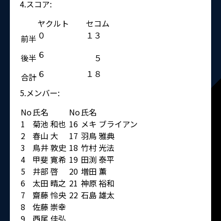
4.スコア:
ヤクルト
セコム
０
１３
前半
６
後半
５
６
１８
合計
5.メンバー:
No
氏名
No
氏名
1
菊池 和也
16
メキ ブライアン
2
春山 大
17
羽鳥 雅典
3
鳥井 敦史
18
竹村 光法
4
甲斐 寛希
19
田渕 泰平
5
井部 啓
20
増田 薫
6
太田 晴之
21
神原 裕和
7
齋藤 怜央
22
石島 雄太
8
佐藤 崇幸
9
西尾 佳弘