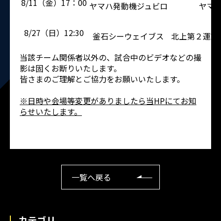
8/11（金）17：00
ヤマハ発動機ジュビロ
ヤマ
8/27（日）12:30
釜石シーウェイブス
北上第２運動
当該チーム関係者以外の、試合中のビデオなどの撮
影は固くお断りいたします。
皆さまのご理解とご協力をお願いいたします。
※日時や会場等変更がありましたら当HPにてお知
らせいたします。
一覧へ戻る
カテゴリ