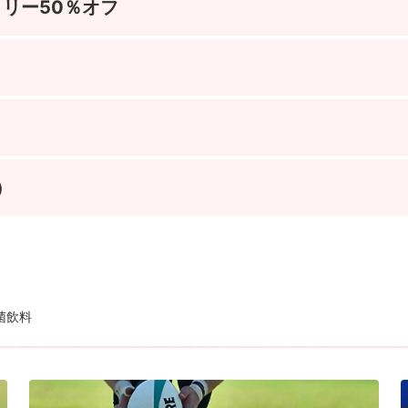
ロリー50％オフ
）
菌飲料