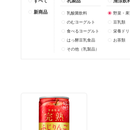
すべて
乳製品
清涼飲
新商品
乳酸菌飲料
野菜・果
のむヨーグルト
豆乳類
食べるヨーグルト
栄養ドリ
はっ酵豆乳食品
お茶類
その他（乳製品）