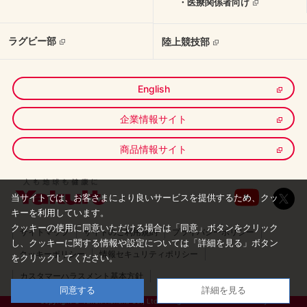
・医療関係者向け
ラグビー部
陸上競技部
English
企業情報サイト
商品情報サイト
当サイトでは、お客さまにより良いサービスを提供するため、クッ
キーを利用しています。
クッキーの使用に同意いただける場合は「同意」ボタンをクリック
サイトマップ
サイトのご利用規約
プライバシーポリシー
し、
クッキーに関する情報や設定については「詳細を見る」ボタン
クッキーポリシー
情報セキュリティポリシー
をクリックしてください。
カスタマーハラスメント基本方針
同意する
詳細を見る
Copyright © Yakult Honsha Co., Ltd. All Rights Reserved.Produced by