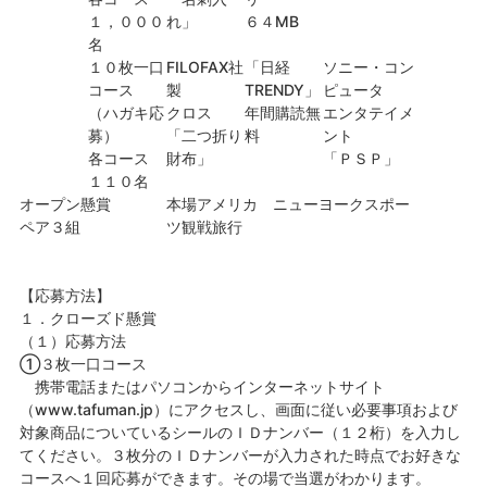
１，０００
れ」
６４MB
名
１０枚一口
FILOFAX社
「日経
ソニー・コン
コース
製
TRENDY」
ピュータ
（ハガキ応
クロス
年間購読無
エンタテイメ
募）
「二つ折り
料
ント
各コース
財布」
「ＰＳＰ」
１１０名
オープン懸賞
本場アメリカ ニューヨークスポー
ペア３組
ツ観戦旅行
【応募方法】
１．クローズド懸賞
（１）応募方法
①３枚一口コース
携帯電話またはパソコンからインターネットサイト
（www.tafuman.jp）にアクセスし、画面に従い必要事項および
対象商品についているシールのＩＤナンバー（１２桁）を入力し
てください。３枚分のＩＤナンバーが入力された時点でお好きな
コースへ１回応募ができます。その場で当選がわかります。