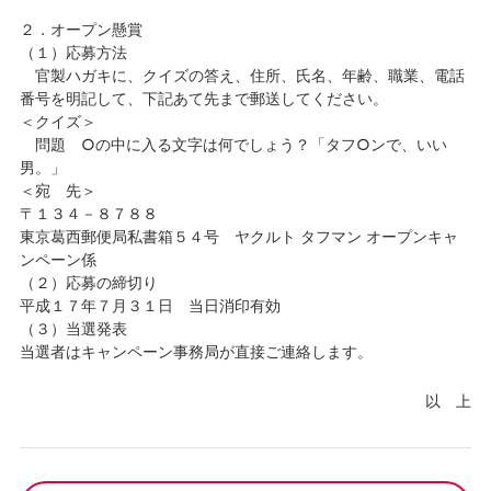
２．オープン懸賞
（１）応募方法
官製ハガキに、クイズの答え、住所、氏名、年齢、職業、電話
番号を明記して、下記あて先まで郵送してください。
＜クイズ＞
問題 ○の中に入る文字は何でしょう？「タフ○ンで、いい
男。」
＜宛 先＞
〒１３４－８７８８
東京葛西郵便局私書箱５４号 ヤクルト タフマン オープンキャ
ンペーン係
（２）応募の締切り
平成１７年７月３１日 当日消印有効
（３）当選発表
当選者はキャンペーン事務局が直接ご連絡します。
以 上