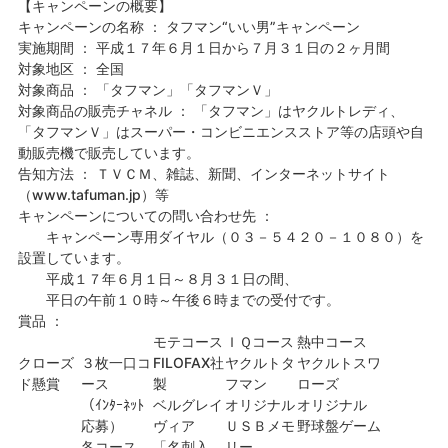
【キャンペーンの概要】
キャンペーンの名称 ： タフマン“いい男”キャンペーン
実施期間 ： 平成１７年６月１日から７月３１日の２ヶ月間
対象地区 ： 全国
対象商品 ： 「タフマン」「タフマンＶ」
対象商品の販売チャネル ： 「タフマン」はヤクルトレディ、
「タフマンＶ」はスーパー・コンビニエンスストア等の店頭や自
動販売機で販売しています。
告知方法 ： ＴＶＣＭ、雑誌、新聞、インターネットサイト
（www.tafuman.jp）等
キャンペーンについての問い合わせ先 ：
キャンペーン専用ダイヤル（０３－５４２０－１０８０）を
設置しています。
平成１７年６月１日～８月３１日の間、
平日の午前１０時～午後６時までの受付です。
賞品 ：
モテコース
ＩＱコース
熱中コース
クローズ
３枚一口コ
FILOFAX社
ヤクルトタ
ヤクルトスワ
ド懸賞
ース
製
フマン
ローズ
（ｲﾝﾀｰﾈｯﾄ
ベルグレイ
オリジナル
オリジナル
応募）
ヴィア
ＵＳＢメモ
野球盤ゲーム
各コース
「名刺入
リー