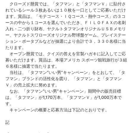
クローズド懸賞では、「タフマン」と「タフマンＶ」に貼付さ
れているシール３枚あるいは１０枚を一口としてご応募いただけ
ます。賞品は、「モテコース・ＩＱコース・熱中コース」の３コ
ースの中から１コースを選んでいただき、ＦＩＬＯＦＡＸの名刺
入れ・二つ折り財布、ヤクルトタフマンオリジナルＵＳＢメモリ
ー、ヤクルトスワローズオリジナル野球盤ゲーム、プレイステー
ション・ポータブルなどが抽選により合計で３，３３０名様に当
たります。
オープン懸賞では、クイズの答えを官製ハガキに記入してご応
募いただけます。賞品は、本場アメリカ スポーツ観戦旅行が３組
６名様に抽選で当たります。
当社は、「タフマン“いい男”キャンペーン」をとおして、「タ
フマン」ブランドの活性化を図り、「タフマン」と「タフマン
Ｖ」の売上拡大に努めます。
なお、「タフマン“いい男”キャンペーン」期間中の販売目標
は、「タフマン」が1,170万本、「タフマンＶ」が1,000万本で
す。
キャンペーンの概要と応募方法は下記のとおりです。
記