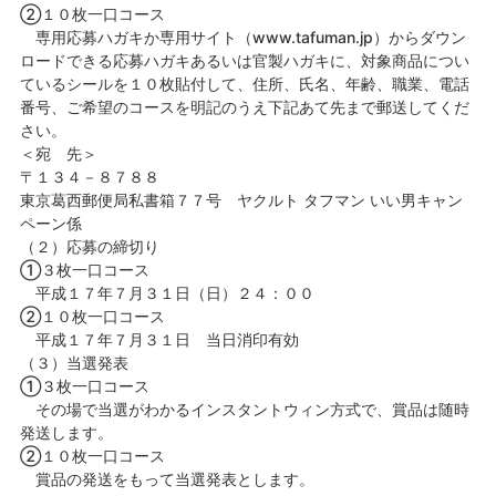
②１０枚一口コース
専用応募ハガキか専用サイト（www.tafuman.jp）からダウン
ロードできる応募ハガキあるいは官製ハガキに、対象商品につい
ているシールを１０枚貼付して、住所、氏名、年齢、職業、電話
番号、ご希望のコースを明記のうえ下記あて先まで郵送してくだ
さい。
＜宛 先＞
〒１３４－８７８８
東京葛西郵便局私書箱７７号 ヤクルト タフマン いい男キャン
ペーン係
（２）応募の締切り
①３枚一口コース
平成１７年７月３１日（日）２４：００
②１０枚一口コース
平成１７年７月３１日 当日消印有効
（３）当選発表
①３枚一口コース
その場で当選がわかるインスタントウィン方式で、賞品は随時
発送します。
②１０枚一口コース
賞品の発送をもって当選発表とします。