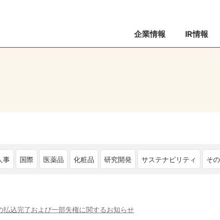
企業情報
IR情報
人事
国際
医薬品
化粧品
研究開発
サステナビリティ
そ
の払込完了および一部失権に関するお知らせ