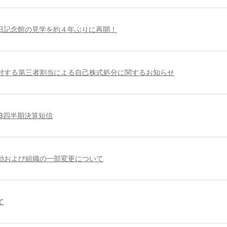
田記念館の見学を約４年ぶりに再開！
対する第三者割当による自己株式処分に関するお知らせ
第3四半期決算短信
動および組織の一部変更について
て