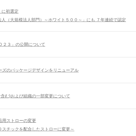
」に初選定
法人（大規模法人部門）～ホワイト５００～」にも ７年連続で認定
０２３」の公開について
ーズのパッケージデザインをリニューアル
者含む)および組織の一部変更について
品用ストローの変更
ラスチックを配合したストローに変更～