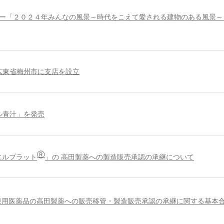
ー「２０２４年みんなの風景～時代をこえて愛される建物のある風景～
広東省梅州市に支店を設立
ル青汁」を発売
Ⓡ
エルプラット
」の 高田製薬への製造販売承認の承継について
療用医薬品の高田製薬への販売移管・製造販売承認の承継に関する基本