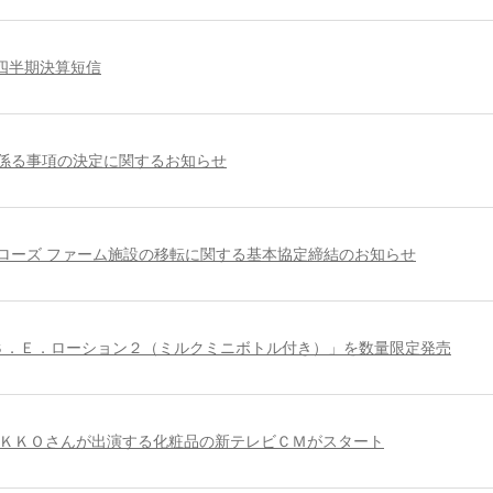
2四半期決算短信
係る事項の決定に関するお知らせ
ローズ ファーム施設の移転に関する基本協定締結のお知らせ
Ｓ．Ｅ．ローション２（ミルクミニボトル付き）」を数量限定発売
ＫＫＯさんが出演する化粧品の新テレビＣＭがスタート