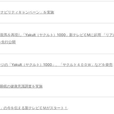
テナビリティキャンペーン」を実施
龍馬を再現し「Yakult（ヤクルト）1000」新テレビＣМに起用 「リア
を先行公開
ジの「Yakult（ヤクルト）1000」、「ヤクルト４００Ｗ」などを発売
睡眠の健康意識調査を実施
」の今を伝える新テレビＣＭがスタート！