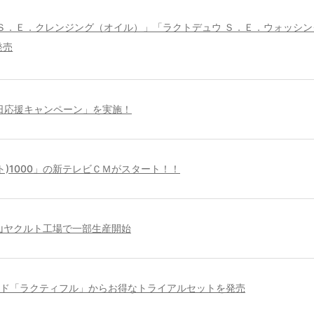
 Ｓ．Ｅ．クレンジング（オイル）」「ラクトデュウ Ｓ．Ｅ．ウォッシン
発売
日応援キャンペーン」を実施！
クルト)1000」の新テレビＣＭがスタート！！
山ヤクルト工場で一部生産開始
ド「ラクティフル」からお得なトライアルセットを発売