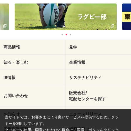
商品情報
見学
知る・楽しむ
企業情報
IR情報
サステナビリティ
販売会社/
お問い合わせ
宅配センターを探す
お知らせ
ニュースリリース
当サイトでは、お客さまにより良いサービスを提供するため、クッ
キーを利用しています。
国際事業展開
採用情報
クッキーの使用に同意いただける場合は「同意」ボタンをクリック