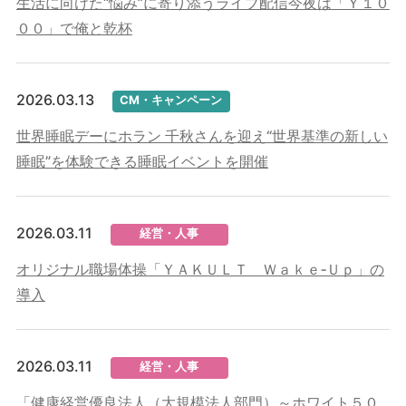
生活に向けた“悩み”に寄り添うライブ配信今夜は「Ｙ１０
００」で俺と乾杯
2026.03.13
CM・キャンペーン
世界睡眠デーにホラン 千秋さんを迎え“世界基準の新しい
睡眠”を体験できる睡眠イベントを開催
2026.03.11
経営・人事
オリジナル職場体操「ＹＡＫＵＬＴ Ｗａｋｅ‐Ｕｐ」の
導入
2026.03.11
経営・人事
「健康経営優良法人（大規模法人部門）～ホワイト５０