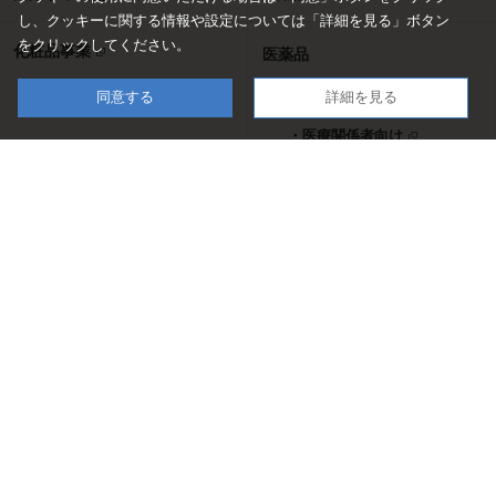
し、
クッキーに関する情報や設定については「詳細を見る」ボタン
をクリックしてください。
化粧品事業
医薬品
・一般のお客さま向け
同意する
詳細を見る
・医療関係者向け
ラグビー部
陸上競技部
English
企業情報サイト
商品情報サイト