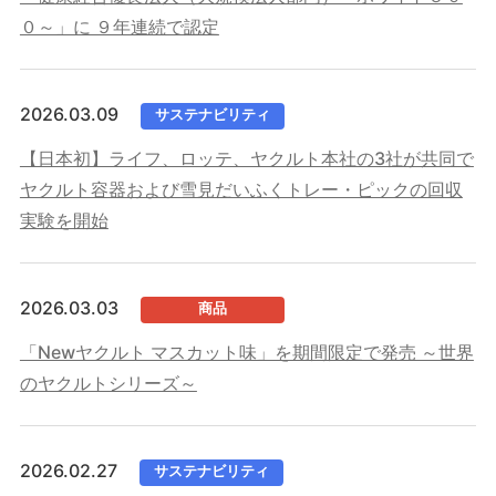
０～」に ９年連続で認定
2026.03.09
サステナビリティ
【日本初】ライフ、ロッテ、ヤクルト本社の3社が共同で
ヤクルト容器および雪見だいふくトレー・ピックの回収
実験を開始
2026.03.03
商品
「Newヤクルト マスカット味」を期間限定で発売 ～世界
のヤクルトシリーズ～
2026.02.27
サステナビリティ