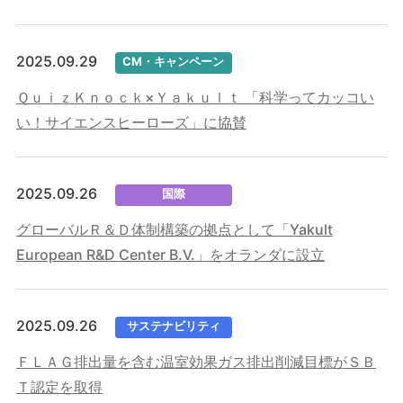
2025.09.29
CM・キャンペーン
ＱｕｉｚＫｎｏｃｋ×Ｙａｋｕｌｔ 「科学ってカッコい
い！サイエンスヒーローズ」に協賛
2025.09.26
国際
グローバルＲ＆Ｄ体制構築の拠点として「Yakult
European R&D Center B.V.」をオランダに設立
2025.09.26
サステナビリティ
ＦＬＡＧ排出量を含む温室効果ガス排出削減目標がＳＢ
Ｔ認定を取得