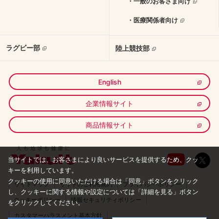
・一般のお客さま向け
・医療関係者向け
ラグビー部
陸上競技部
English
企業情報サイト
商品情報サイト
当サイトでは、お客さまにより良いサービスを提供するため、クッ
キーを利用しています。
クッキーの使用に同意いただける場合は「同意」ボタンをクリック
サイトマップ
サイトのご利用規約
プライバシーポリシー
し、
クッキーに関する情報や設定については「詳細を見る」ボタン
クッキーポリシー
情報セキュリティポリシー
をクリックしてください。
カスタマーハラスメント基本方針