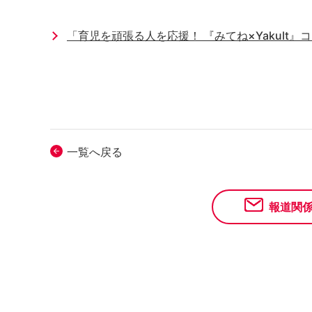
「育児を頑張る人を応援！ 『みてね×Yakult』
一覧へ戻る
報道関