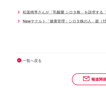
松坂桃李さんが「乳酸菌 シロタ株」を訴求する
Newヤクルト「健康管理：シロタ株の人」篇（1
一覧へ戻る
報道関