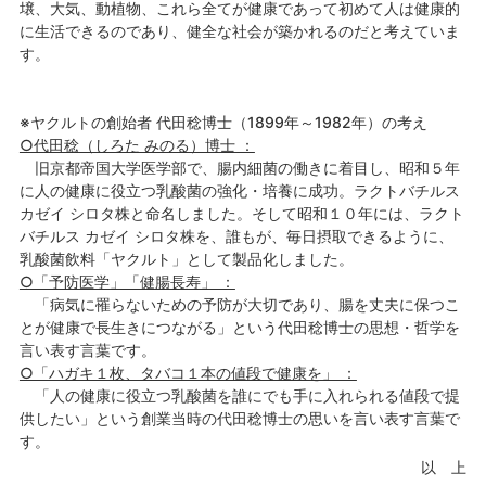
壌、大気、動植物、これら全てが健康であって初めて人は健康的
に生活できるのであり、健全な社会が築かれるのだと考えていま
す。
※ヤクルトの創始者 代田稔博士（1899年～1982年）の考え
○代田稔（しろた みのる）博士 ：
旧京都帝国大学医学部で、腸内細菌の働きに着目し、昭和５年
に人の健康に役立つ乳酸菌の強化・培養に成功。ラクトバチルス
カゼイ シロタ株と命名しました。そして昭和１０年には、ラクト
バチルス カゼイ シロタ株を、誰もが、毎日摂取できるように、
乳酸菌飲料「ヤクルト」として製品化しました。
○「予防医学」「健腸長寿」 ：
「病気に罹らないための予防が大切であり、腸を丈夫に保つこ
とが健康で長生きにつながる」という代田稔博士の思想・哲学を
言い表す言葉です。
○「ハガキ１枚、タバコ１本の値段で健康を」 ：
「人の健康に役立つ乳酸菌を誰にでも手に入れられる値段で提
供したい」という創業当時の代田稔博士の思いを言い表す言葉で
す。
以 上