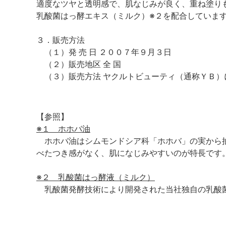
適度なツヤと透明感で、肌なじみが良く、重ね塗り
乳酸菌はっ酵エキス（ミルク）※２を配合していま
３．販売方法
（１）発 売 日 ２００７年９月３日
（２）販売地区 全 国
（３）販売方法 ヤクルトビューティ（通称ＹＢ）
【参照】
※１ ホホバ油
ホホバ油はシムモンドシア科「ホホバ」の実から
べたつき感がなく、肌になじみやすいのが特長です
※２ 乳酸菌はっ酵液（ミルク）
乳酸菌発酵技術により開発された当社独自の乳酸菌