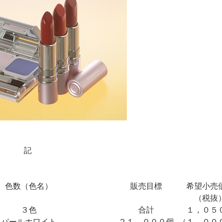
記
色数（色名）
販売目標
希望小売
（税抜
３色
合計
１，０５
（パールホワイト、
２１，０００個
（１，００