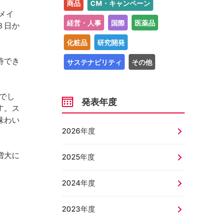
商品
CM・キャンペーン
メイ
経営・人事
国際
医薬品
３日か
化粧品
研究開発
待でき
サステナビリティ
その他
かでし
発表年度
す。ス
味わい
2026年度
増大に
2025年度
2024年度
2023年度