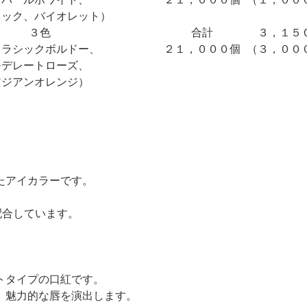
ラック、バイオレット）
３色
合計
３，１５
クラシックボルドー、
２１，０００個
（３，００
モデレートローズ、
アジアンオレンジ）
たアイカラーです。
。
配合しています。
トタイプの口紅です。
、魅力的な唇を演出します。