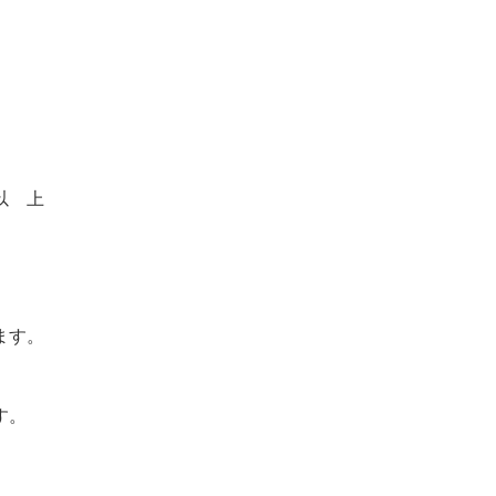
以 上
ます。
す。