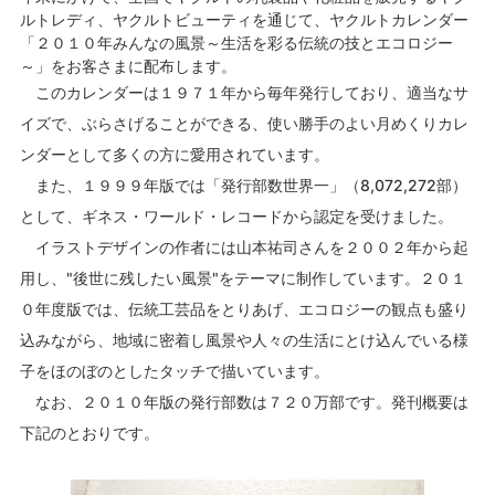
ルトレディ、ヤクルトビューティを通じて、ヤクルトカレンダー
「２０１０年みんなの風景～生活を彩る伝統の技とエコロジー
～」をお客さまに配布します。
このカレンダーは１９７１年から毎年発行しており、適当なサ
イズで、ぶらさげることができる、使い勝手のよい月めくりカレ
ンダーとして多くの方に愛用されています。
また、１９９９年版では「発行部数世界一」（8,072,272部）
として、ギネス・ワールド・レコードから認定を受けました。
イラストデザインの作者には山本祐司さんを２００２年から起
用し、"後世に残したい風景"をテーマに制作しています。２０１
０年度版では、伝統工芸品をとりあげ、エコロジーの観点も盛り
込みながら、地域に密着し風景や人々の生活にとけ込んでいる様
子をほのぼのとしたタッチで描いています。
なお、２０１０年版の発行部数は７２０万部です。発刊概要は
下記のとおりです。