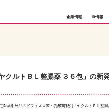
企業情報
IR情報
ヤクルトＢＬ整腸薬 ３６包」の新
指定医薬部外品のビフィズス菌・乳酸菌製剤「ヤクルトＢＬ整