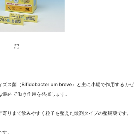
記
ィズス菌
（
Bifidobacterium breve
）
と主に小腸で作用するカゼ
な腸内で働き作用を発揮します。
。
年寄りまで飲みやすく粒子を整えた散剤タイプの整腸薬です。
です。