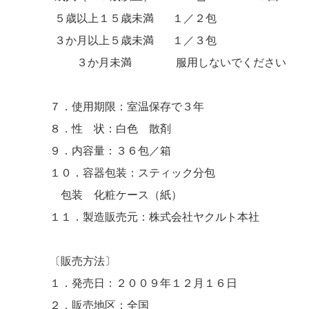
５歳以上１５歳未満
１／２包
３か月以上５歳未満
１／３包
３か月未満
服用しないでください
７．使用期限
：室温保存で３年
８．性 状
：白色 散剤
９．内容量
：３６包／箱
１０．容器包装
：スティック分包
包装 化粧ケース（紙）
１１．製造販売元：株式会社ヤクルト本社
〔販売方法〕
１．発売日：２００９年１２月１６日
２．販売地区：全国