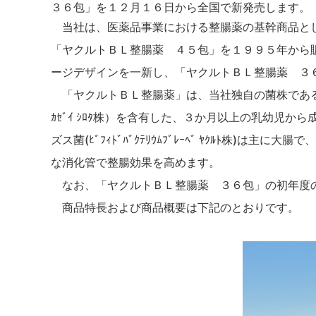
３６包」を１２月１６日から全国で新発売します。
当社は、医薬品事業における整腸薬の基幹商品とし
「ヤクルトＢＬ整腸薬 ４５包」を１９９５年から
ージデザインを一新し、
「ヤクルトＢＬ整腸薬 ３
「ヤクルトＢＬ整腸薬」は、当社独自の菌株であ
ｶｾﾞｲ ｼﾛﾀ株）を含有した、３か月以上の乳幼児
ズス菌
(
ﾋﾞﾌｨﾄﾞﾊﾞｸﾃﾘｳﾑﾌﾞﾚｰﾍﾞ ﾔｸﾙﾄ株
)
は主に大腸で、カ
な消化管で整腸効果を高めます。
なお、「ヤクルトＢＬ整腸薬 ３６包」の初年度
商品特長および商品概要は下記のとおりです。