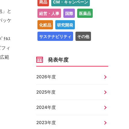
商品
CM・キャンペーン
包」と
経営・人事
国際
医薬品
パッケ
化粧品
研究開発
サステナビリティ
その他
ﾞﾁﾙｽ
ビフィ
で広範
発表年度
2026年度
2025年度
2024年度
2023年度