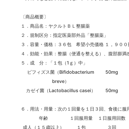
〔商品概要〕
１．商品名
：ヤクルトＢＬ整腸薬
２．規制区分
：指定医薬部外品「整腸薬」
３．容量・価格
：３６包 希望小売価格 １，９０
４．効能・効果
：整腸（便通を整える）、腹部膨満
５．
成 分
：「１包（
1
ｇ）中」
ビフィズス菌（
Bifidobacterium
50mg
breve
）
カゼイ菌（
Lactobacillus casei
）
50mg
６．用法・用量：次の１回量を１日３回、食後に服
年齢
１回服用量
１日服用回数
成人（１５歳以上）
１包
３回