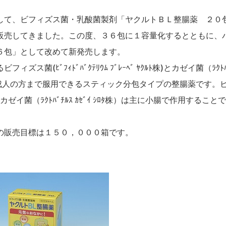
て、ビフィズス菌・乳酸菌製剤「ヤクルトＢＬ整腸薬 ２０
販売してきました。この度、３６包に１容量化するとともに、
６包」として改めて
新発売します。
るビフィズス菌
(
ﾋﾞﾌｨﾄﾞﾊﾞｸﾃﾘｳﾑ ﾌﾞﾚｰﾍﾞ ﾔｸﾙﾄ株
)
とカゼイ菌（ﾗｸﾄﾊ
から成人の方まで服用できるスティック分包タイプの整腸薬です。
ゼイ菌（ﾗｸﾄﾊﾞﾁﾙｽ ｶｾﾞｲ ｼﾛﾀ株）は主に小腸で作用すること
の販売目標は１５０，０００箱です。