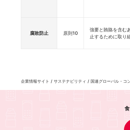
強要と賄賂を含む
腐敗防止
原則10
止するために取り
企業情報サイト
/
サステナビリティ
/
国連グローバル・コ
食