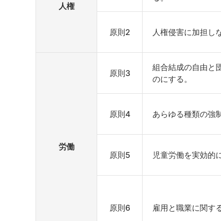
人権
原則2
人権侵害に加担し
組合結成の自由と
原則3
のにする。
原則4
あらゆる種類の強
労働
原則5
児童労働を実効的
原則6
雇用と職業に関す