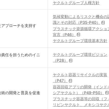
ヤクルトグループ人権方針
気候変動によるリスクと機会の
識とその対応（P35-P40）
なアプローチを支持す
プラスチック資源循環アクショ
宣言（P46）
ヤクルトグループ環境基本方針
ヤクルトグループ環境ビジョン
の責任を担うためのイニ
（P28）
ヤクルト容器リサイクルの実装
（P47）
容器回収アプリの開発（インド
シアヤクルト）（P49-P50）
技術の開発と普及を促進
プラスチック容器等の回収（フ
リピンヤクルト、メキシコヤク