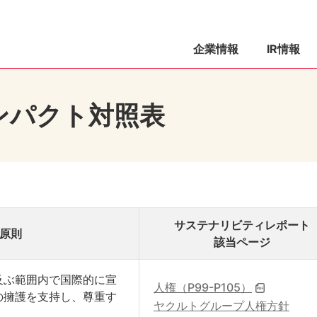
企業情報
IR情報
ンパクト対照表
サステナリビティレポート
原則
該当ページ
及ぶ範囲内で国際的に宣
人権（P99-P105）
の擁護を支持し、尊重す
ヤクルトグループ人権方針