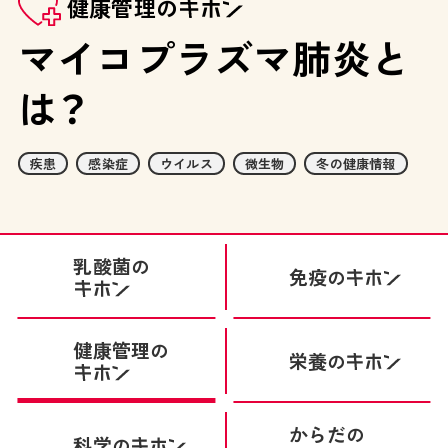
健康管理の
マイコプラズマ肺炎と
は？
疾患
感染症
ウイルス
微生物
冬の健康情報
乳酸菌
の
免疫
の
健康管理
の
栄養
の
からだ
の
科学
の