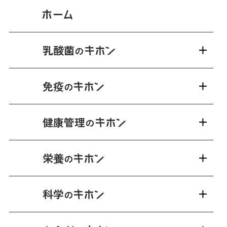
乳酸菌
の
免疫
の
健康管理
の
栄養
の
科学
の