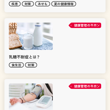
疾患
対策
あせも
夏の健康情報
健康管理の
乳糖不耐症とは？
食生活
対策
健康管理の