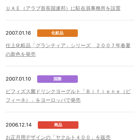
ＵＡＥ（アラブ首長国連邦）に駐在員事務所を設置
2007.01.16
化粧品
仕上化粧品「グランティア」シリーズ ２００７年春夏
の新色を発売
2007.01.10
国際
ビフィズス菌ドリンクヨーグルト「Ｂｉｆｉｅｎｅ（ビ
フィーネ）」をヨーロッパで発売
2006.12.14
商品
お正月用デザインの「ヤクルト４００」を販売