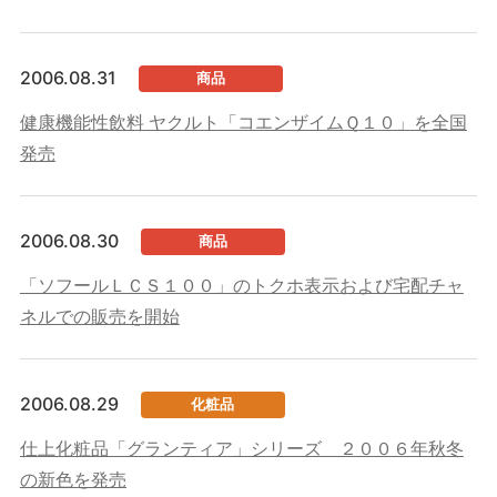
2006.08.31
商品
健康機能性飲料 ヤクルト「コエンザイムＱ１０」を全国
発売
2006.08.30
商品
「ソフールＬＣＳ１００」のトクホ表示および宅配チャ
ネルでの販売を開始
2006.08.29
化粧品
仕上化粧品「グランティア」シリーズ ２００６年秋冬
の新色を発売