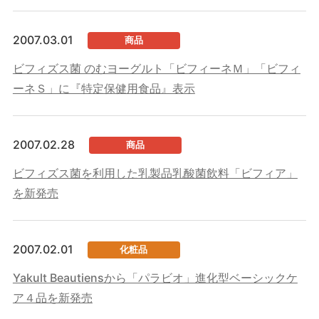
2007.03.01
商品
ビフィズス菌 のむヨーグルト「ビフィーネＭ」「ビフィ
ーネＳ」に『特定保健用食品』表示
2007.02.28
商品
ビフィズス菌を利用した乳製品乳酸菌飲料「ビフィア」
を新発売
2007.02.01
化粧品
Yakult Beautiensから「パラビオ」進化型ベーシックケ
ア４品を新発売