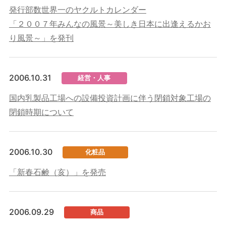
発行部数世界一のヤクルトカレンダー
「２００７年みんなの風景～美しき日本に出逢えるかお
り風景～」を発刊
2006.10.31
経営・人事
国内乳製品工場への設備投資計画に伴う閉鎖対象工場の
閉鎖時期について
2006.10.30
化粧品
「新春石鹸（亥）」を発売
2006.09.29
商品