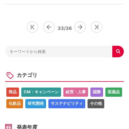
33/36

カテゴリ
商品
CM・キャンペーン
経営・人事
国際
医薬品
化粧品
研究開発
サステナビリティ
その他
発表年度