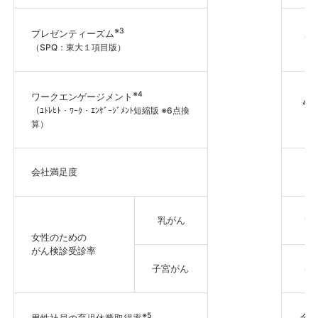
※3
プレゼンティーズム
10
（SPQ：東大１項目版）
※4
ワークエンゲージメント
4.
（ﾕﾄﾚﾋﾄ・ﾜｰｸ・ｴﾝｹﾞｰｼﾞﾒﾝﾄ短縮版 ※6点換
算）
会社満足度
8
乳がん
90
女性のための
がん検診受診率
子宮がん
80
※5
全