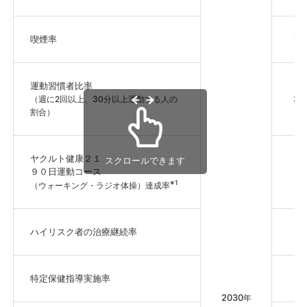
喫煙率
15
運動習慣者比率
30
（週に2回以上、30分以上運動する人の
割合）
ヤクルト健康２１
スクロールできます
９０日運動コース
1
※1
（ウォーキング・ラジオ体操）達成率
ハイリスク者の治療継続率
特定保健指導実施率
1
2030
年