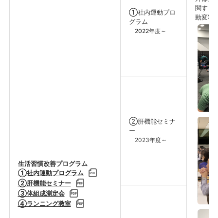
関する
①社内運動プロ
動変容
グラム
2022年度～
②肝機能セミナ
ー
2023年度～
生活習慣改善プログラム
①社内運動プログラム
②肝機能セミナー
③体組成測定会
④ランニング教室