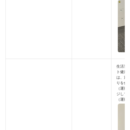
生活習
ト健康
は、施
りを促
（運動
ジして
（運動