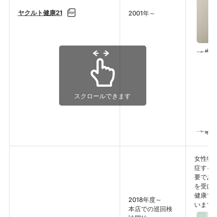
ヤクルト健康21
2001年～
スクロールできます
女性特
症する
要であ
を受け
健康で
2018年度～
います
本店での巡回検