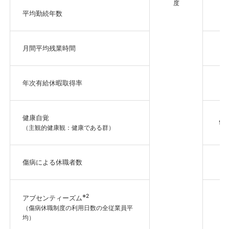
度
平均勤続年数
月間平均残業時間
年次有給休暇取得率
健康自覚
90
（主観的健康観：健康である群）
傷病による休職者数
※2
アブセンティーズム
1
（傷病休職制度の利用日数の全従業員平
均）