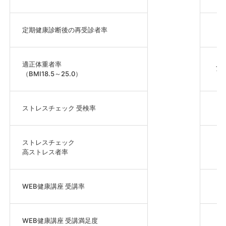
定期健康診断後の再受診者率
1
適正体重者率
70
（BMI18.5～25.0）
ストレスチェック 受検率
1
ストレスチェック
8
高ストレス者率
WEB健康講座 受講率
1
WEB健康講座 受講満足度
1