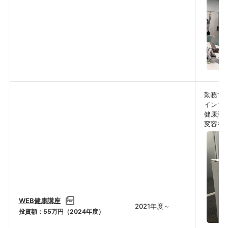
勤務す
インで
健康意
変容を
WEB健康講座
2021年度～
投資額：55万円（2024年度）