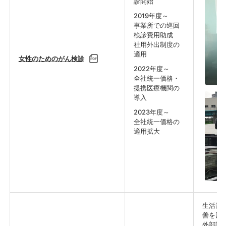
診開始
2019年度～
事業所での巡回
検診費用助成
社用外出制度の
適用
女性のためのがん検診
2022年度～
全社統一価格・
提携医療機関の
導入
2023年度～
全社統一価格の
適用拡大
生活習
善を図
外部講