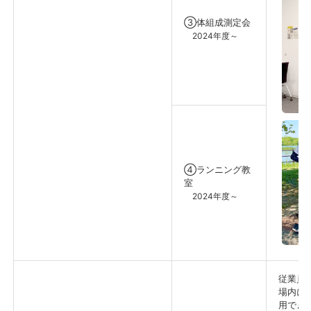
③体組成測定会
2024年度～
④ランニング教
室
2024年度～
従業員
場内に
用でき